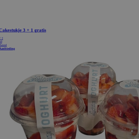
Cakestukje
3 + 1 gratis
€ 2
50
Bestel
Aanbieding