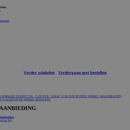
Items:
0
Inloggen
Verder winkelen
Verdergaan met bestellen
FHALEN TUSSEN 7.00 - 12.00 UUR, VANAF 12.00 UUR IN ONZE WINKEL (MAASBRACHT)
 U ALTIJD IN DE WINKEL AFHALEN!!
AANBIEDING
Aanbieding
4-8 tm 8-8