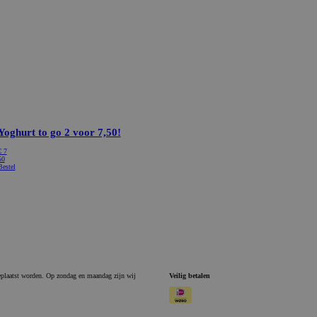
Yoghurt to go
2 voor 7,50!
€ 7
50
Bestel
geplaatst worden. Op zondag en maandag zijn wij
Veilig betalen