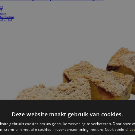
€ 3
75
Bestel
Aanbieding
4-8 tm 8-8