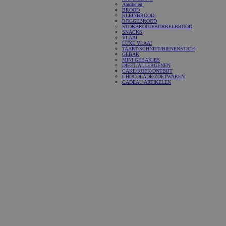
Aardbeien!
BROOD
KLEINBROOD
ROGGEBROOD
STOKBROOD/BORRELBROOD
SNACKS
VLAAI
LUXE VLAAI
TAART/SCHNITT/BIENENSTICH
GEBAK
MINI GEBAKJES
DIEET/ALLERGENEN
CAKE/KOEK/ONTBIJT
CHOCOLADE/ZOETWAREN
CADEAU ARTIKELEN