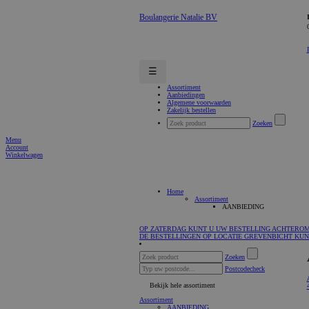
Boulangerie Natalie BV
☰
Assortiment
Aanbiedingen
Algemene voorwaarden
Zakelijk bestellen
Zoeken
Menu
Account
Winkelwagen
Home
Assortiment
AANBIEDING
OP ZATERDAG KUNT U UW BESTELLING ACHTEROM A
DE BESTELLINGEN OP LOCATIE GREVENBICHT KUNT
Zoeken
Postcodecheck
Bekijk hele assortiment
Assortiment
AANBIEDING