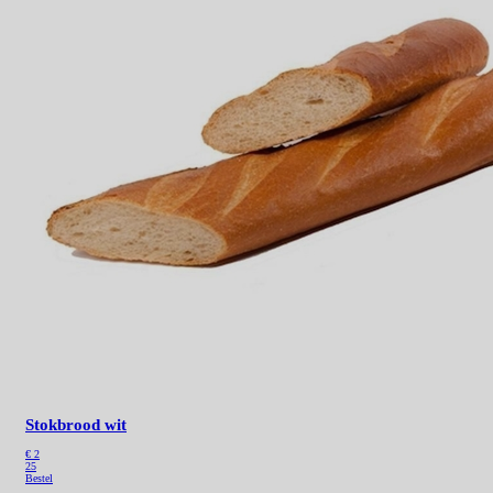
Stokbrood wit
€ 2
25
Bestel