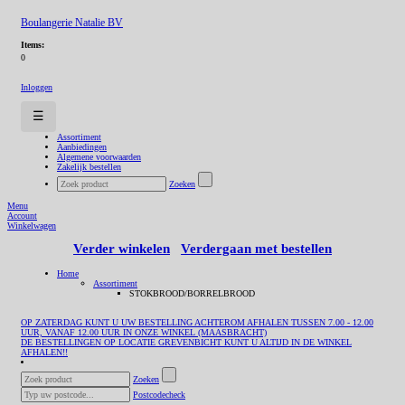
Boulangerie Natalie BV
Items:
0
Inloggen
☰
Assortiment
Aanbiedingen
Algemene voorwaarden
Zakelijk bestellen
Zoeken
Menu
Account
Winkelwagen
Verder winkelen
Verdergaan met bestellen
Home
Assortiment
STOKBROOD/BORRELBROOD
OP ZATERDAG KUNT U UW BESTELLING ACHTEROM AFHALEN TUSSEN 7.00 - 12.00
UUR, VANAF 12.00 UUR IN ONZE WINKEL (MAASBRACHT)
DE BESTELLINGEN OP LOCATIE GREVENBICHT KUNT U ALTIJD IN DE WINKEL
AFHALEN!!
Zoeken
Postcodecheck