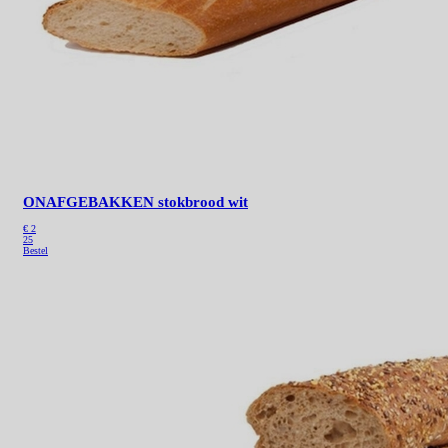
ONAFGEBAKKEN stokbrood wit
€ 2
25
Bestel