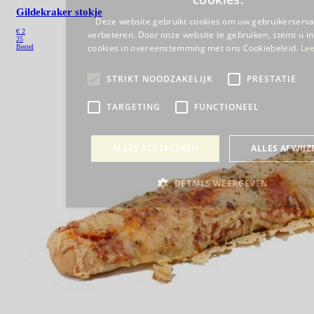
Gildekraker stokje
€ 2
25
Bestel