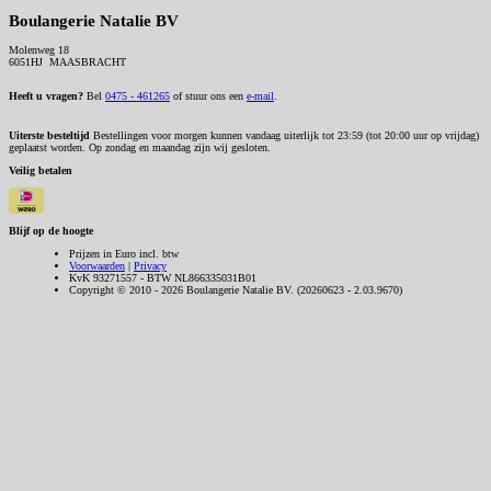
Boulangerie Natalie BV
Molenweg 18
6051HJ MAASBRACHT
Heeft u vragen?
Bel
0475 - 461265
of stuur ons een
e-mail
.
Uiterste besteltijd
Bestellingen voor morgen kunnen vandaag uiterlijk tot 23:59 (tot 20:00 uur op vrijdag)
geplaatst worden. Op zondag en maandag zijn wij gesloten.
Veilig betalen
Blijf op de hoogte
Prijzen in Euro incl. btw
Voorwaarden
|
Privacy
KvK 93271557 - BTW NL866335031B01
Copyright © 2010 - 2026 Boulangerie Natalie BV. (20260623 - 2.03.9670)