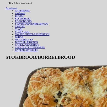
Bekijk hele assortiment
Assortiment
AANBIEDING
Aardbeien!
BROOD
KLEINBROOD
ROGGEBROOD
STOKBROOD/BORRELBROOD
SNACKS
VLAAI
LUXE VLAAI
TAART/SCHNITT/BIENENSTICH
GEBAK
MINI GEBAKJES
DIEET/ALLERGENEN
CAKE/KOEK/ONTBIJT
CHOCOLADE/ZOETWAREN
CADEAU ARTIKELEN
STOKBROOD/BORRELBROOD