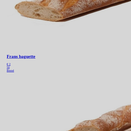
Frans baguette
€ 2
50
Bestel