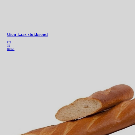
Uien-kaas stokbrood
€ 3
75
Bestel