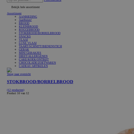
Bekijk hele assortiment
Assortiment
AANBIEDING
Aardbeien!
BROOD
KLEINBROOD
ROGGEBROOD
STOKBROOD/BORRELBROOD
SNACKS
VLAAI
LUXE VLAAI
TAART/SCHNITT/BIENENSTICH
GEBAK
MINI GEBAKJES
DIEET/ALLERGENEN
CAKE/KOEK/ONTBIJT
CHOCOLADE/ZOETWAREN
CADEAU ARTIKELEN
Terug naar overzicht
STOKBROOD/BORRELBROOD
(12 producten)
Product 10 van 12