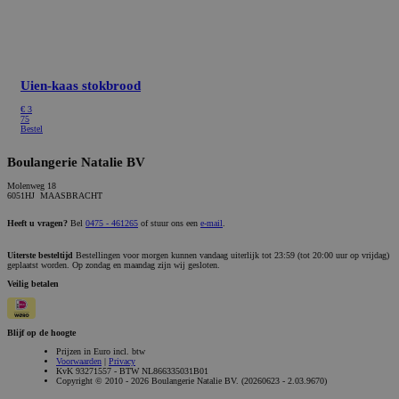
Uien-kaas stokbrood
€ 3
75
Bestel
Boulangerie Natalie BV
Molenweg 18
6051HJ MAASBRACHT
Heeft u vragen?
Bel
0475 - 461265
of stuur ons een
e-mail
.
Uiterste besteltijd
Bestellingen voor morgen kunnen vandaag uiterlijk tot 23:59 (tot 20:00 uur op vrijdag)
geplaatst worden. Op zondag en maandag zijn wij gesloten.
Veilig betalen
Blijf op de hoogte
Prijzen in Euro incl. btw
Voorwaarden
|
Privacy
KvK 93271557 - BTW NL866335031B01
Copyright © 2010 - 2026 Boulangerie Natalie BV. (20260623 - 2.03.9670)