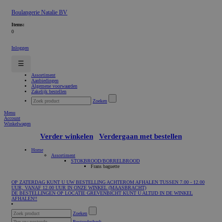
Boulangerie Natalie BV
Items:
0
Inloggen
☰
Assortiment
Aanbiedingen
Algemene voorwaarden
Zakelijk bestellen
Zoeken
Menu
Account
Winkelwagen
Verder winkelen
Verdergaan met bestellen
Home
Assortiment
STOKBROOD/BORRELBROOD
Frans baguette
OP ZATERDAG KUNT U UW BESTELLING ACHTEROM AFHALEN TUSSEN 7.00 - 12.00
UUR, VANAF 12.00 UUR IN ONZE WINKEL (MAASBRACHT)
DE BESTELLINGEN OP LOCATIE GREVENBICHT KUNT U ALTIJD IN DE WINKEL
AFHALEN!!
Zoeken
Postcodecheck