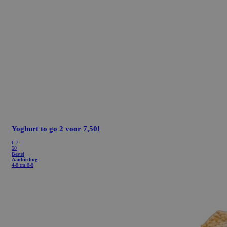
Yoghurt to go
2 voor 7,50!
€ 7
50
Bestel
Aanbieding
4-8 tm 8-8