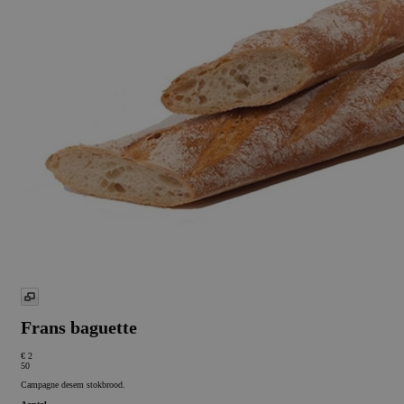
Frans baguette
€ 2
50
Campagne desem stokbrood.