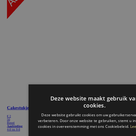
Cakestukje
3 + 1 gratis
€ 2
50
Bestel
Aanbieding
4-8 tm 8-8