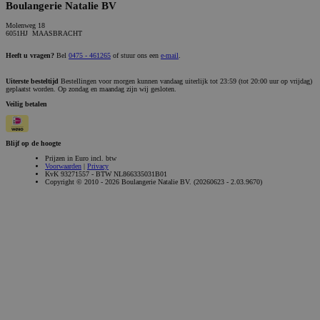
Boulangerie Natalie BV
Molenweg 18
6051HJ MAASBRACHT
Heeft u vragen?
Bel
0475 - 461265
of stuur ons een
e-mail
.
Uiterste besteltijd
Bestellingen voor morgen kunnen vandaag uiterlijk tot 23:59 (tot 20:00 uur op vrijdag)
geplaatst worden. Op zondag en maandag zijn wij gesloten.
Veilig betalen
Blijf op de hoogte
Prijzen in Euro incl. btw
Voorwaarden
|
Privacy
KvK 93271557 - BTW NL866335031B01
Copyright © 2010 - 2026 Boulangerie Natalie BV. (20260623 - 2.03.9670)