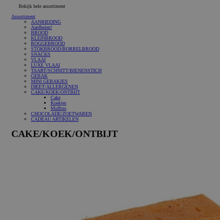
Bekijk hele assortiment
Assortiment
AANBIEDING
Aardbeien!
BROOD
KLEINBROOD
ROGGEBROOD
STOKBROOD/BORRELBROOD
SNACKS
VLAAI
LUXE VLAAI
TAART/SCHNITT/BIENENSTICH
GEBAK
MINI GEBAKJES
DIEET/ALLERGENEN
CAKE/KOEK/ONTBIJT
Cake
Koekjes
Muffins
CHOCOLADE/ZOETWAREN
CADEAU ARTIKELEN
CAKE/KOEK/ONTBIJT