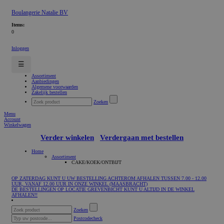
Boulangerie Natalie BV
Items:
0
Inloggen
☰
Assortiment
Aanbiedingen
Algemene voorwaarden
Zakelijk bestellen
Zoeken
Menu
Account
Winkelwagen
Verder winkelen
Verdergaan met bestellen
Home
Assortiment
CAKE/KOEK/ONTBIJT
OP ZATERDAG KUNT U UW BESTELLING ACHTEROM AFHALEN TUSSEN 7.00 - 12.00
UUR, VANAF 12.00 UUR IN ONZE WINKEL (MAASBRACHT)
DE BESTELLINGEN OP LOCATIE GREVENBICHT KUNT U ALTIJD IN DE WINKEL
AFHALEN!!
Zoeken
Postcodecheck