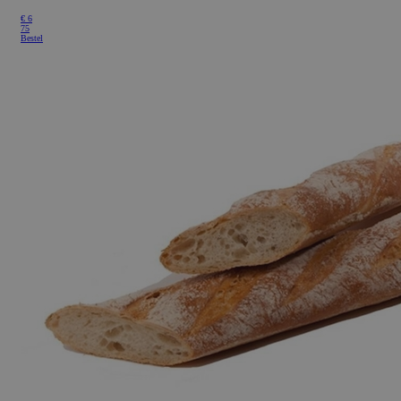
€ 6
75
Bestel