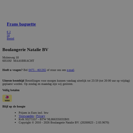
Frans baguette
€ 2
50
Bestel
Boulangerie Natalie BV
Molenweg 18
6051HJ MAASBRACHT
Heeft u vragen?
Bel
0475 - 461265
of stuur ons een
e-mail
.
Uiterste besteltijd
Bestellingen voor morgen kunnen vandaag uiterlijk tot 23:59 (tot 20:00 uur op vrijdag)
geplaatst worden. Op zondag en maandag zijn wij gesloten.
Veilig betalen
Blijf op de hoogte
Prijzen in Euro incl. btw
Voorwaarden
|
Privacy
KvK 93271557 - BTW NL866335031B01
Copyright © 2010 - 2026 Boulangerie Natalie BV. (20260623 - 2.03.9670)