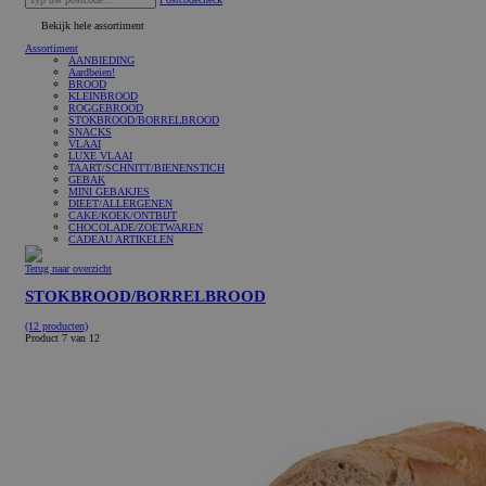
Bekijk hele assortiment
Assortiment
AANBIEDING
Aardbeien!
BROOD
KLEINBROOD
ROGGEBROOD
STOKBROOD/BORRELBROOD
SNACKS
VLAAI
LUXE VLAAI
TAART/SCHNITT/BIENENSTICH
GEBAK
MINI GEBAKJES
DIEET/ALLERGENEN
CAKE/KOEK/ONTBIJT
CHOCOLADE/ZOETWAREN
CADEAU ARTIKELEN
Terug naar overzicht
STOKBROOD/BORRELBROOD
(12 producten)
Product 7 van 12