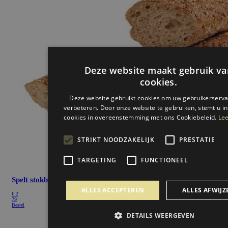
Deze website maakt gebruik va
cookies.
Deze website gebruikt cookies om uw gebruikerserva
verbeteren. Door onze website te gebruiken, stemt u in
cookies in overeenstemming met ons Cookiebeleid.
Lee
STRIKT NOODZAKELIJK
PRESTATIE
TARGETING
FUNCTIONEEL
Spelt stokbrood
ALLES ACCEPTEREN
ALLES AFWIJZ
€ 2
79
Bestel
DETAILS WEERGEVEN