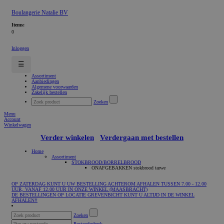
Boulangerie Natalie BV
Items:
0
Inloggen
☰
Assortiment
Aanbiedingen
Algemene voorwaarden
Zakelijk bestellen
Zoeken
Menu
Account
Winkelwagen
Verder winkelen
Verdergaan met bestellen
Home
Assortiment
STOKBROOD/BORRELBROOD
ONAFGEBAKKEN stokbrood tarwe
OP ZATERDAG KUNT U UW BESTELLING ACHTEROM AFHALEN TUSSEN 7.00 - 12.00
UUR, VANAF 12.00 UUR IN ONZE WINKEL (MAASBRACHT)
DE BESTELLINGEN OP LOCATIE GREVENBICHT KUNT U ALTIJD IN DE WINKEL
AFHALEN!!
Zoeken
Postcodecheck