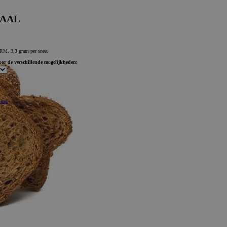
TAAL
 3,3 gram per snee.
voor de verschillende mogelijkheden:
mand