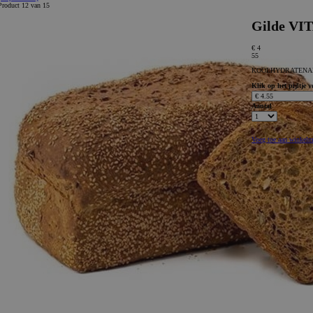
Product 12 van 15
Gilde VI
€ 4
55
KOOLHYDRATENARM.
Klik op het pijltje 
Aantal
Voeg toe aan winkel