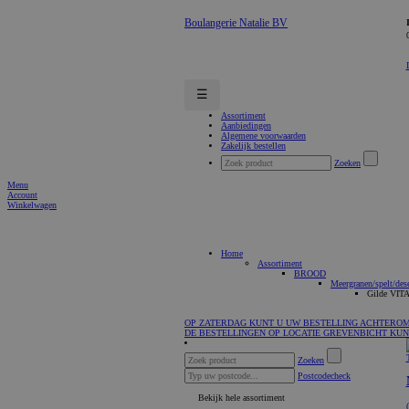
Boulangerie Natalie BV
☰
Assortiment
Aanbiedingen
Algemene voorwaarden
Zakelijk bestellen
Zoeken
Menu
Account
Winkelwagen
Home
Assortiment
BROOD
Meergranen/spelt/de
Gilde VIT
OP ZATERDAG KUNT U UW BESTELLING ACHTEROM A
DE BESTELLINGEN OP LOCATIE GREVENBICHT KUNT
Zoeken
Postcodecheck
Bekijk hele assortiment