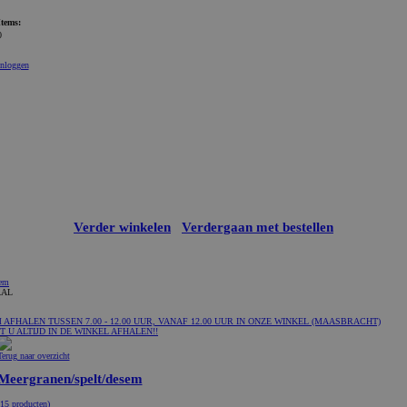
Items:
0
Inloggen
Verder winkelen
Verdergaan met bestellen
sem
AAL
FHALEN TUSSEN 7.00 - 12.00 UUR, VANAF 12.00 UUR IN ONZE WINKEL (MAASBRACHT)
 U ALTIJD IN DE WINKEL AFHALEN!!
Terug naar overzicht
Meergranen/spelt/desem
(15 producten)