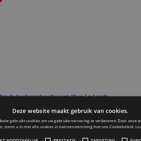
Brioche hamburgerbroodje sesam 10 cm
5 + 1 gratis
€ 3
75
Bestel
Aanbieding
4-8 tm 8-8