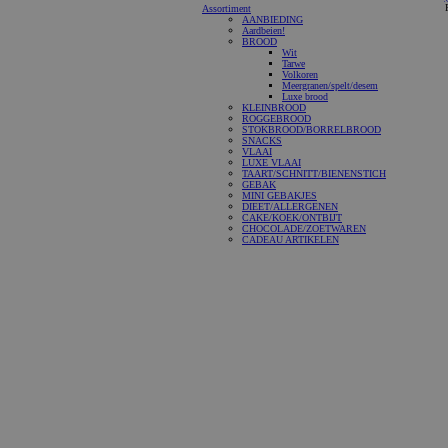
Assortiment
AANBIEDING
Aardbeien!
BROOD
Wit
Tarwe
Volkoren
Meergranen/spelt/desem
Luxe brood
KLEINBROOD
ROGGEBROOD
STOKBROOD/BORRELBROOD
SNACKS
VLAAI
LUXE VLAAI
TAART/SCHNITT/BIENENSTICH
GEBAK
MINI GEBAKJES
DIEET/ALLERGENEN
CAKE/KOEK/ONTBIJT
CHOCOLADE/ZOETWAREN
CADEAU ARTIKELEN